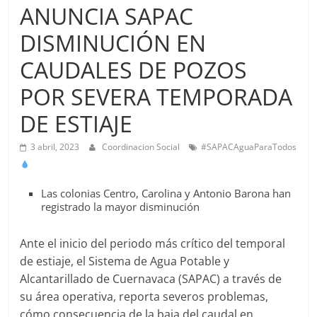
Agua
ANUNCIA SAPAC
Potable
DISMINUCIÓN EN
y
Alcantarillado
CAUDALES DE POZOS
del
Municipio
POR SEVERA TEMPORADA
de
DE ESTIAJE
Cuernavaca
3 abril, 2023
Coordinacion Social
#SAPACAguaParaTodos
Las colonias Centro, Carolina y Antonio Barona han
registrado la mayor disminución
Ante el inicio del periodo más crítico del temporal
de estiaje, el Sistema de Agua Potable y
Alcantarillado de Cuernavaca (SAPAC) a través de
su área operativa, reporta severos problemas,
cómo consecuencia de la baja del caudal en