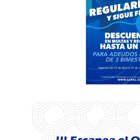
Agua
Potable
y
Alcantarillado
del
Municipio
de
Cuernavaca