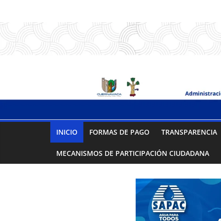
Saltar
.:
al
contenido
S
A
P
A
INICIO
FORMAS DE PAGO
TRANSPARENCIA
C
MECANISMOS DE PARTICIPACIÓN CIUDADANA
:.
Sistema
de