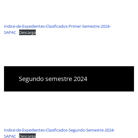
Agua
Potable
y
Alcantarillado
Indice-de-Expedientes-Clasificados-Primer-Semestre-2024-
del
SAPAC
Descarga
Municipio
de
Cuernavaca
Segundo semestre 2024
Indice-de-Expedientes-Clasificados-Segundo-Semestre-2024-
SAPAC
Descarga