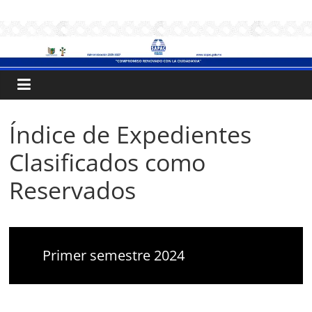
Saltar
.:
al
contenido
S
A
P
Índice de Expedientes
Clasificados como
A
Reservados
C
:.
Primer semestre 2024
Sistema
de