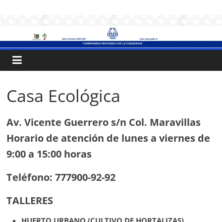
Saltar
.:
al
contenido
S
A
P
Casa Ecológica
A
Av. Vicente Guerrero s/n Col. Maravillas
Horario de atención de lunes a viernes de
C
9:00 a 15:00 horas
:.
Teléfono: 777900-92-92
TALLERES
Sistema
de
HUERTO URBANO (CULTIVO DE HORTALIZAS)