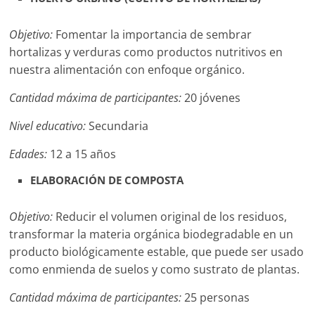
Agua
Potable
Objetivo:
Fomentar la importancia de sembrar
y
hortalizas y verduras como productos nutritivos en
Alcantarillado
nuestra alimentación con enfoque orgánico.
del
Municipio
Cantidad máxima de participantes:
20 jóvenes
de
Cuernavaca
Nivel educativo:
Secundaria
Edades:
12 a 15 años
ELABORACIÓN DE COMPOSTA
Objetivo:
Reducir el volumen original de los residuos,
transformar la materia orgánica biodegradable en un
producto biológicamente estable, que puede ser usado
como enmienda de suelos y como sustrato de plantas.
Cantidad máxima de participantes:
25 personas