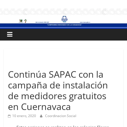
Saltar
.:
al
contenido
S
A
P
Sin categoría
A
Continúa SAPAC con la
campaña de instalación
C
de medidores gratuitos
:.
en Cuernavaca
Sistema
10 enero, 2020
Coordinacion Social
de