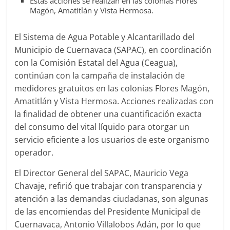
Estas acciones se realizan en las colonias Flores
Agua
Magón, Amatitlán y Vista Hermosa.
Potable
y
El Sistema de Agua Potable y Alcantarillado del
Alcantarillado
Municipio de Cuernavaca (SAPAC), en coordinación
del
con la Comisión Estatal del Agua (Ceagua),
Municipio
continúan con la campaña de instalación de
de
medidores gratuitos en las colonias Flores Magón,
Cuernavaca
Amatitlán y Vista Hermosa. Acciones realizadas con
la finalidad de obtener una cuantificación exacta
del consumo del vital líquido para otorgar un
servicio eficiente a los usuarios de este organismo
operador.
El Director General del SAPAC, Mauricio Vega
Chavaje, refirió que trabajar con transparencia y
atención a las demandas ciudadanas, son algunas
de las encomiendas del Presidente Municipal de
Cuernavaca, Antonio Villalobos Adán, por lo que