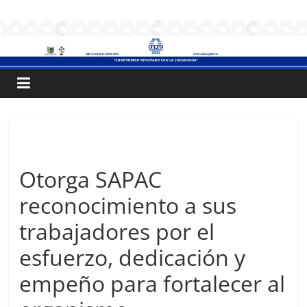
Saltar
.:
al
contenido
S
A
P
Sin categoría
A
Otorga SAPAC
reconocimiento a sus
C
trabajadores por el
:.
esfuerzo, dedicación y
empeño para fortalecer al
Sistema
de