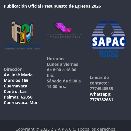
Publicación Oficial Presupuesto de Egresos 2026
Horarios:
Lunes a viernes
Dirección:
de 8:00 a 18:00
Av. José María
hrs.
Lineas de
Morelos 166,
Sábado de 9:00 a
contacto:
Cuernavaca
14:00 hrs.
7774540555
Centro, Las
Whatsapp:
Palmas, 62050
7779382681
Cuernavaca, Mor
Copyright © 2026
.: S A P A C :.
. Todos los derechos