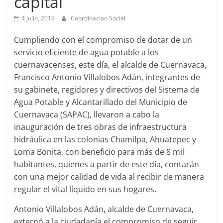
capital
Agua
Potable
4 julio, 2019
Coordinacion Social
y
Alcantarillado
Cumpliendo con el compromiso de dotar de un
del
servicio eficiente de agua potable a los
Municipio
cuernavacenses, este día, el alcalde de Cuernavaca,
de
Francisco Antonio Villalobos Adán, integrantes de
Cuernavaca
su gabinete, regidores y directivos del Sistema de
Agua Potable y Alcantarillado del Municipio de
Cuernavaca (SAPAC), llevaron a cabo la
inauguración de tres obras de infraestructura
hidráulica en las colonias Chamilpa, Ahuatepec y
Loma Bonita, con beneficio para más de 8 mil
habitantes, quienes a partir de este día, contarán
con una mejor calidad de vida al recibir de manera
regular el vital líquido en sus hogares.
Antonio Villalobos Adán, alcalde de Cuernavaca,
externó a la ciudadanía el compromiso de seguir