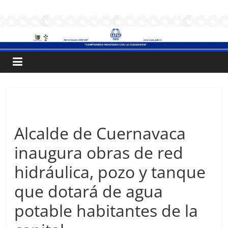
Saltar
.:
al
contenido
S
A
P
Sin categoría
A
Alcalde de Cuernavaca
inaugura obras de red
C
hidráulica, pozo y tanque
:.
que dotará de agua
potable habitantes de la
Sistema
de