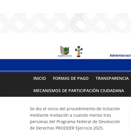
Saltar
.:
al
contenido
S
A
P
A
INICIO
FORMAS DE PAGO
TRANSPARENCIA
C
MECANISMOS DE PARTICIPACIÓN CIUDADANA
:.
Se dio el inicio del procedimiento de licitación
mediante invitación a cuando menos tres
Sistema
personas del Programa Federal de Devolución
de Derechos PRODDER Ejercicio 2025.
de