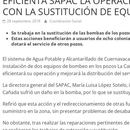
EFICIENTA SAPAC LA OPERAC
CON LA SUSTITUCIÓN DE E
28 septiembre, 2018
Coordinacion Social
Se trabaja en la sustitución de las bombas de los poz
Estas acciones beneficiarán a usuarios de ocho colonias
dotará el servicio de otros pozos.
El sistema de Agua Potable y Alcantarillado de Cuernavaca 
instalación de dos equipos de bombeo en los pozos La Ca
eficientará su operación y mejorará la distribución del serv
La directora general del SAPAC, María Luisa López Sotelo, 
Cañada sufrió un daño en la bomba, por lo que se sustitu
Refirió que esta acción y el redireccionamiento de otras f
suministro en la zona, sin presentar problemas de desaba
No obstante, tras realizar las reparaciones pertinentes d
se realizaron los trabajos de extracción y sustitución.