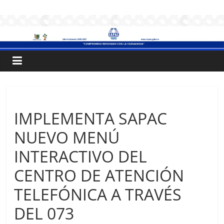
Saltar
.:
al
contenido
S
A
P
Sin categoría
IMPLEMENTA SAPAC
A
NUEVO MENÚ
C
INTERACTIVO DEL
CENTRO DE ATENCIÓN
:.
TELEFÓNICA A TRAVÉS
Sistema
DEL 073
de