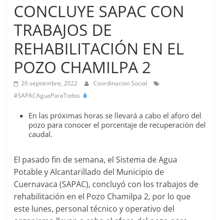
Agua
CONCLUYE SAPAC CON
Potable
TRABAJOS DE
y
Alcantarillado
REHABILITACIÓN EN EL
del
Municipio
POZO CHAMILPA 2
de
26 septiembre, 2022
Coordinacion Social
Cuernavaca
#SAPACAguaParaTodos
En las próximas horas se llevará a cabo el aforo del
pozo para conocer el porcentaje de recuperación del
caudal.
El pasado fin de semana, el Sistema de Agua
Potable y Alcantarillado del Municipio de
Cuernavaca (SAPAC), concluyó con los trabajos de
rehabilitación en el Pozo Chamilpa 2, por lo que
este lunes, personal técnico y operativo del