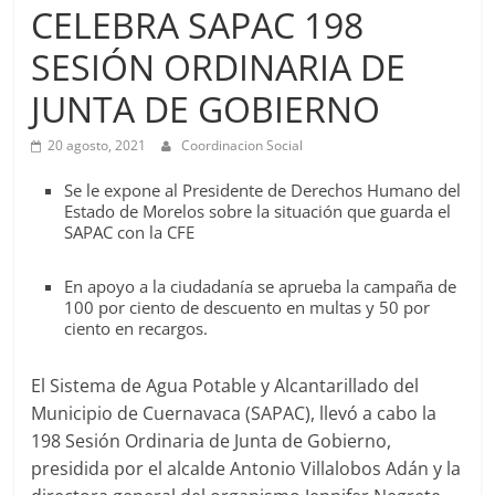
Agua
CELEBRA SAPAC 198
Potable
SESIÓN ORDINARIA DE
y
Alcantarillado
JUNTA DE GOBIERNO
del
Municipio
20 agosto, 2021
Coordinacion Social
de
Se le expone al Presidente de Derechos Humano del
Cuernavaca
Estado de Morelos sobre la situación que guarda el
SAPAC con la CFE
En apoyo a la ciudadanía se aprueba la campaña de
100 por ciento de descuento en multas y 50 por
ciento en recargos.
El Sistema de Agua Potable y Alcantarillado del
Municipio de Cuernavaca (SAPAC), llevó a cabo la
198 Sesión Ordinaria de Junta de Gobierno,
presidida por el alcalde Antonio Villalobos Adán y la