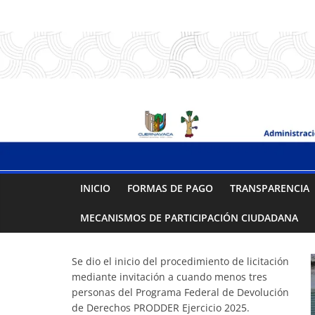
Saltar
.:
al
contenido
S
A
P
A
INICIO
FORMAS DE PAGO
TRANSPARENCIA
C
MECANISMOS DE PARTICIPACIÓN CIUDADANA
:.
Se dio el inicio del procedimiento de licitación
mediante invitación a cuando menos tres
Sistema
personas del Programa Federal de Devolución
de Derechos PRODDER Ejercicio 2025.
de