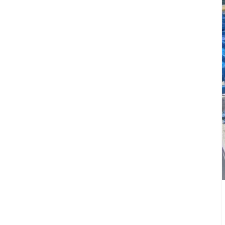
Agua
Potable
y
Alcantarillado
del
Municipio
de
Cuernavaca