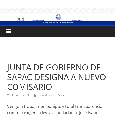
Saltar
.:
al
contenido
S
A
P
Sin categoría
A
JUNTA DE GOBIERNO DEL
SAPAC DESIGNA A NUEVO
C
COMISARIO
:.
31 julio, 2020
Coordinacion Social
Sistema
Vengo a trabajar en equipo, y total transparencia,
de
como lo exigen la ley y la ciudadanía: José Isabel