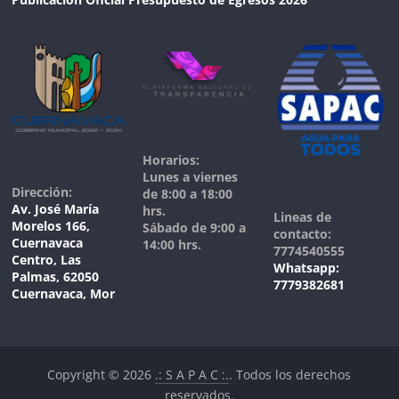
Horarios:
Lunes a viernes
Dirección:
de 8:00 a 18:00
Av. José María
hrs.
Lineas de
Morelos 166,
Sábado de 9:00 a
contacto:
Cuernavaca
14:00 hrs.
7774540555
Centro, Las
Whatsapp:
Palmas, 62050
7779382681
Cuernavaca, Mor
Copyright © 2026
.: S A P A C :.
. Todos los derechos
reservados.