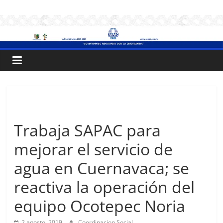
Saltar
.:
al
contenido
S
A
P
Sin categoría
A
Trabaja SAPAC para
mejorar el servicio de
C
agua en Cuernavaca; se
:.
reactiva la operación del
equipo Ocotepec Noria
Sistema
de
2 agosto, 2019
Coordinacion Social