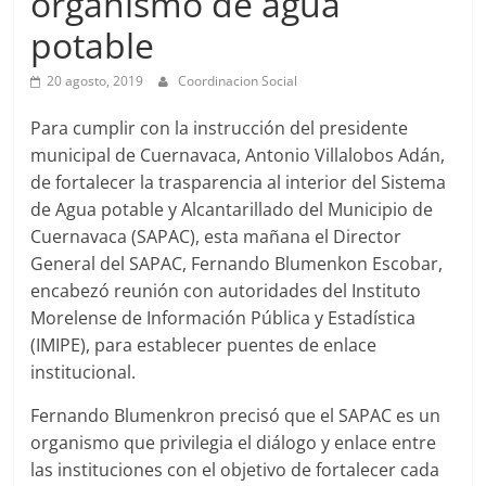
organismo de agua
Agua
Potable
potable
y
20 agosto, 2019
Coordinacion Social
Alcantarillado
del
Para cumplir con la instrucción del presidente
Municipio
municipal de Cuernavaca, Antonio Villalobos Adán,
de
de fortalecer la trasparencia al interior del Sistema
Cuernavaca
de Agua potable y Alcantarillado del Municipio de
Cuernavaca (SAPAC), esta mañana el Director
General del SAPAC, Fernando Blumenkon Escobar,
encabezó reunión con autoridades del Instituto
Morelense de Información Pública y Estadística
(IMIPE), para establecer puentes de enlace
institucional.
Fernando Blumenkron precisó que el SAPAC es un
organismo que privilegia el diálogo y enlace entre
las instituciones con el objetivo de fortalecer cada