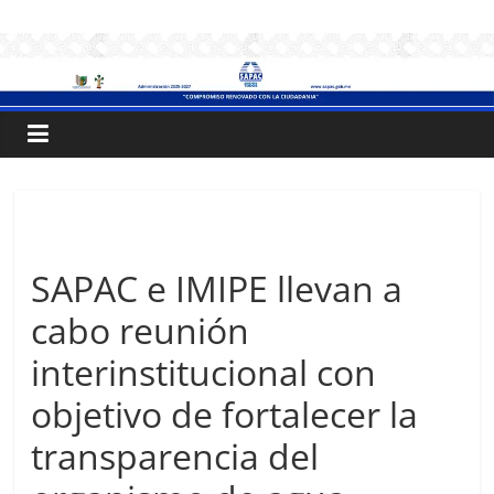
Saltar
.:
al
contenido
S
A
P
Sin categoría
A
SAPAC e IMIPE llevan a
cabo reunión
C
interinstitucional con
:.
objetivo de fortalecer la
transparencia del
Sistema
de