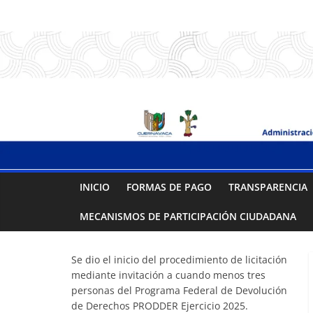
Saltar
.:
al
contenido
S
A
P
A
INICIO
FORMAS DE PAGO
TRANSPARENCIA
C
MECANISMOS DE PARTICIPACIÓN CIUDADANA
:.
Se dio el inicio del procedimiento de licitación
mediante invitación a cuando menos tres
Sistema
personas del Programa Federal de Devolución
de Derechos PRODDER Ejercicio 2025.
de