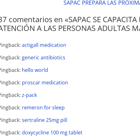
SAPAC PREPARA LAS PRÓXI
37 comentarios en «
SAPAC SE CAPACITA
ATENCIÓN A LAS PERSONAS ADULTAS 
Pingback:
actigall medication
Pingback:
generic antibiotics
Pingback:
hello world
Pingback:
proscar medication
Pingback:
z-pack
Pingback:
remeron for sleep
Pingback:
sertraline 25mg pill
Pingback:
doxycycline 100 mg tablet