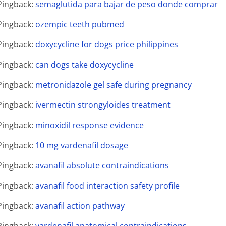
Pingback:
semaglutida para bajar de peso donde comprar
Pingback:
ozempic teeth pubmed
Pingback:
doxycycline for dogs price philippines
Pingback:
can dogs take doxycycline
Pingback:
metronidazole gel safe during pregnancy
Pingback:
ivermectin strongyloides treatment
Pingback:
minoxidil response evidence
Pingback:
10 mg vardenafil dosage
Pingback:
avanafil absolute contraindications
Pingback:
avanafil food interaction safety profile
Pingback:
avanafil action pathway
Pingback:
vardenafil anatomical contraindications