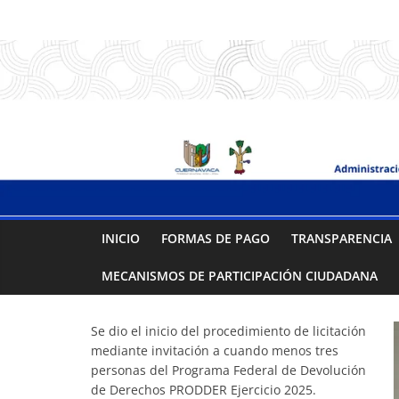
Saltar
.:
al
contenido
S
A
P
A
INICIO
FORMAS DE PAGO
TRANSPARENCIA
C
MECANISMOS DE PARTICIPACIÓN CIUDADANA
:.
Se dio el inicio del procedimiento de licitación
mediante invitación a cuando menos tres
Sistema
personas del Programa Federal de Devolución
de Derechos PRODDER Ejercicio 2025.
de