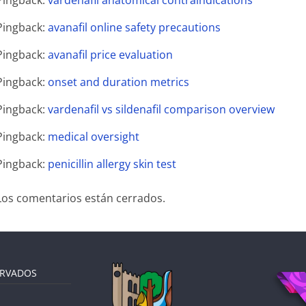
Pingback:
avanafil online safety precautions
Pingback:
avanafil price evaluation
Pingback:
onset and duration metrics
Pingback:
vardenafil vs sildenafil comparison overview
Pingback:
medical oversight
Pingback:
penicillin allergy skin test
Los comentarios están cerrados.
ERVADOS