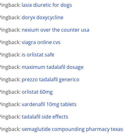
Pingback:
lasix diuretic for dogs
Pingback:
doryx doxycycline
Pingback:
nexium over the counter usa
Pingback:
viagra online cvs
Pingback:
is orlistat safe
Pingback:
maximum tadalafil dosage
Pingback:
prezzo tadalafil generico
Pingback:
orlistat 60mg
Pingback:
vardenafil 10mg tablets
Pingback:
tadalafil side effects
Pingback:
semaglutide compounding pharmacy texas