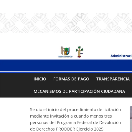
Saltar
.:
al
contenido
S
A
P
A
INICIO
FORMAS DE PAGO
TRANSPARENCIA
C
MECANISMOS DE PARTICIPACIÓN CIUDADANA
:.
Se dio el inicio del procedimiento de licitación
mediante invitación a cuando menos tres
Sistema
personas del Programa Federal de Devolución
de Derechos PRODDER Ejercicio 2025.
de