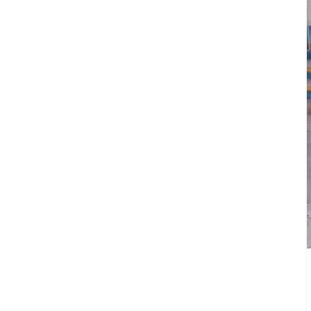
Agua
Potable
y
Alcantarillado
del
Municipio
de
Cuernavaca