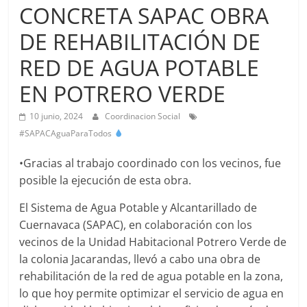
Agua
CONCRETA SAPAC OBRA
Potable
DE REHABILITACIÓN DE
y
Alcantarillado
RED DE AGUA POTABLE
del
Municipio
EN POTRERO VERDE
de
10 junio, 2024
Coordinacion Social
Cuernavaca
#SAPACAguaParaTodos
•Gracias al trabajo coordinado con los vecinos, fue
posible la ejecución de esta obra.
El Sistema de Agua Potable y Alcantarillado de
Cuernavaca (SAPAC), en colaboración con los
vecinos de la Unidad Habitacional Potrero Verde de
la colonia Jacarandas, llevó a cabo una obra de
rehabilitación de la red de agua potable en la zona,
lo que hoy permite optimizar el servicio de agua en