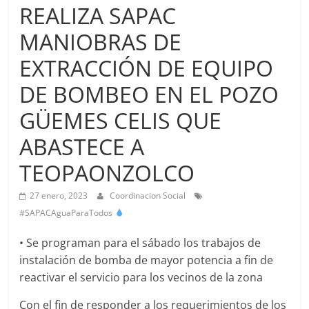
Agua
REALIZA SAPAC
Potable
MANIOBRAS DE
y
Alcantarillado
EXTRACCIÓN DE EQUIPO
del
Municipio
DE BOMBEO EN EL POZO
de
GÜEMES CELIS QUE
Cuernavaca
ABASTECE A
TEOPAONZOLCO
27 enero, 2023
Coordinacion Social
#SAPACAguaParaTodos
• Se programan para el sábado los trabajos de
instalación de bomba de mayor potencia a fin de
reactivar el servicio para los vecinos de la zona
Con el fin de responder a los requerimientos de los