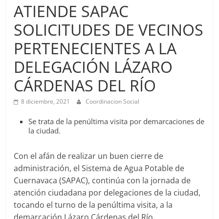
Agua
ATIENDE SAPAC
Potable
SOLICITUDES DE VECINOS
y
Alcantarillado
PERTENECIENTES A LA
del
Municipio
DELEGACIÓN LÁZARO
de
CÁRDENAS DEL RÍO
Cuernavaca
8 diciembre, 2021
Coordinacion Social
Se trata de la penúltima visita por demarcaciones de
la ciudad.
Con el afán de realizar un buen cierre de
administración, el Sistema de Agua Potable de
Cuernavaca (SAPAC), continúa con la jornada de
atención ciudadana por delegaciones de la ciudad,
tocando el turno de la penúltima visita, a la
demarcación Lázaro Cárdenas del Río.