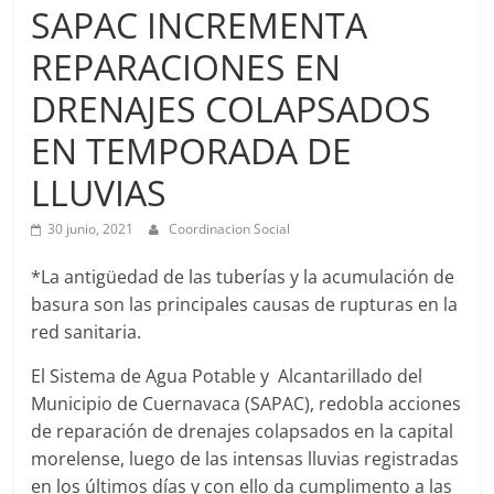
Agua
SAPAC INCREMENTA
Potable
REPARACIONES EN
y
Alcantarillado
DRENAJES COLAPSADOS
del
Municipio
EN TEMPORADA DE
de
LLUVIAS
Cuernavaca
30 junio, 2021
Coordinacion Social
*La antigüedad de las tuberías y la acumulación de
basura son las principales causas de rupturas en la
red sanitaria.
El Sistema de Agua Potable y Alcantarillado del
Municipio de Cuernavaca (SAPAC), redobla acciones
de reparación de drenajes colapsados en la capital
morelense, luego de las intensas lluvias registradas
en los últimos días y con ello da cumplimento a las