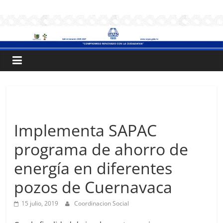
Saltar
.:
al
contenido
S
A
P
Sin categoría
A
Implementa SAPAC
programa de ahorro de
C
energía en diferentes
:.
pozos de Cuernavaca
Sistema
15 julio, 2019
Coordinacion Social
de