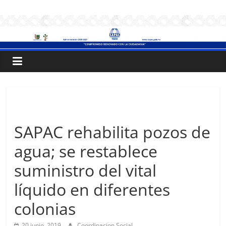
Saltar
.:
al
contenido
S
A
P
Sin categoría
A
SAPAC rehabilita pozos de
agua; se restablece
C
suministro del vital
:.
líquido en diferentes
colonias
Sistema
de
20 junio, 2019
Coordinacion Social