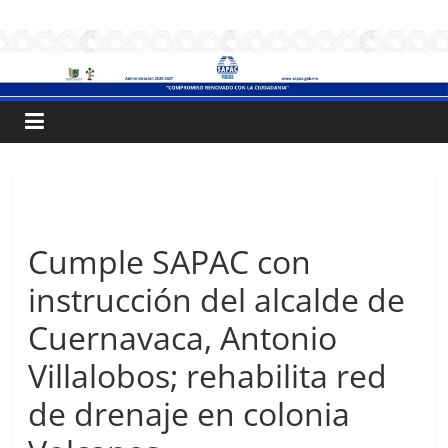
Saltar
.:
al
contenido
S
A
P
Sin categoría
A
Cumple SAPAC con
instrucción del alcalde de
C
Cuernavaca, Antonio
:.
Villalobos; rehabilita red
de drenaje en colonia
Sistema
de