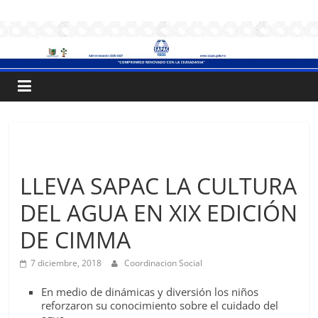
Saltar
.:
al
contenido
S
A
P
Sin categoría
A
LLEVA SAPAC LA CULTURA
DEL AGUA EN XIX EDICIÓN
C
DE CIMMA
:.
7 diciembre, 2018
Coordinacion Social
Sistema
En medio de dinámicas y diversión los niños
de
reforzaron su conocimiento sobre el cuidado del