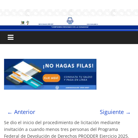
Saltar
.:
al
contenido
S
A
P
A
C
:.
← Anterior
Siguiente →
Se dio el inicio del procedimiento de licitación mediante
Sistema
invitación a cuando menos tres personas del Programa
de
Federal de Devolución de Derechos PRODDER Ejercicio 2025.