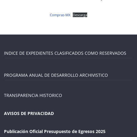
Agua
Potable
Compras-MX
Descarga
y
Alcantarillado
del
Municipio
de
Cuernavaca
INDICE DE EXPEDIENTES CLASIFICADOS COMO RESERVADOS
PROGRAMA ANUAL DE DESARROLLO ARCHIVISTICO
TRANSPARENCIA HISTORICO
AVISOS DE PRIVACIDAD
Publicación Oficial Presupuesto de Egresos 2025