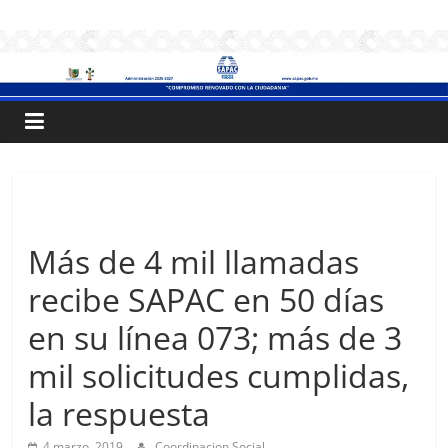
Saltar
.:
al
contenido
S
A
P
Sin categoría
A
Más de 4 mil llamadas
recibe SAPAC en 50 días
C
en su línea 073; más de 3
:.
mil solicitudes cumplidas,
la respuesta
Sistema
de
4 marzo, 2019
Coordinacion Social