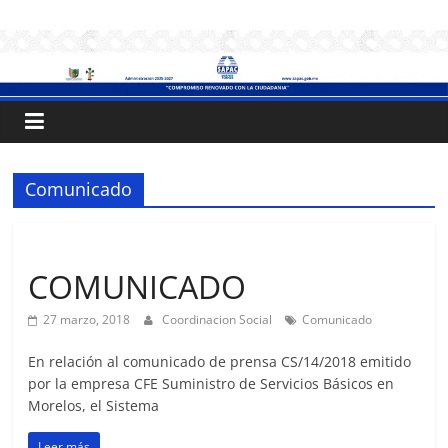
Saltar
.:
al
contenido
S
A
P
Comunicado
A
Sin categoría
COMUNICADO
C
27 marzo, 2018
Coordinacion Social
Comunicado
:.
En relación al comunicado de prensa CS/14/2018 emitido
por la empresa CFE Suministro de Servicios Básicos en
Sistema
Morelos, el Sistema
de
Leer más