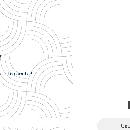
?
rear tu cuenta !