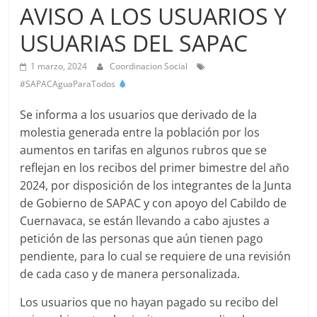
Agua
AVISO A LOS USUARIOS Y
Potable
USUARIAS DEL SAPAC
y
Alcantarillado
1 marzo, 2024
Coordinacion Social
del
#SAPACAguaParaTodos
Municipio
de
Se informa a los usuarios que derivado de la
Cuernavaca
molestia generada entre la población por los
aumentos en tarifas en algunos rubros que se
reflejan en los recibos del primer bimestre del año
2024, por disposición de los integrantes de la Junta
de Gobierno de SAPAC y con apoyo del Cabildo de
Cuernavaca, se están llevando a cabo ajustes a
petición de las personas que aún tienen pago
pendiente, para lo cual se requiere de una revisión
de cada caso y de manera personalizada.
Los usuarios que no hayan pagado su recibo del