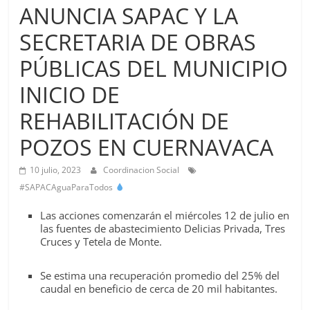
Agua
ANUNCIA SAPAC Y LA
Potable
SECRETARIA DE OBRAS
y
Alcantarillado
PÚBLICAS DEL MUNICIPIO
del
Municipio
INICIO DE
de
REHABILITACIÓN DE
Cuernavaca
POZOS EN CUERNAVACA
10 julio, 2023
Coordinacion Social
#SAPACAguaParaTodos
Las acciones comenzarán el miércoles 12 de julio en
las fuentes de abastecimiento Delicias Privada, Tres
Cruces y Tetela de Monte.
Se estima una recuperación promedio del 25% del
caudal en beneficio de cerca de 20 mil habitantes.