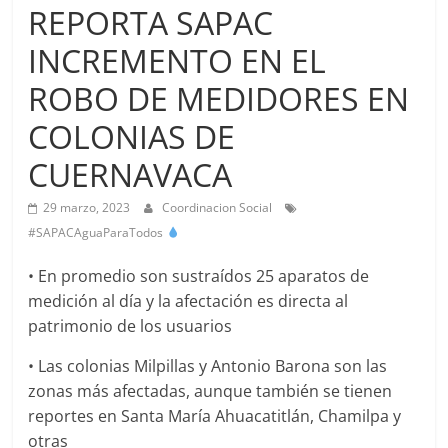
Agua
REPORTA SAPAC
Potable
INCREMENTO EN EL
y
Alcantarillado
ROBO DE MEDIDORES EN
del
Municipio
COLONIAS DE
de
CUERNAVACA
Cuernavaca
29 marzo, 2023
Coordinacion Social
#SAPACAguaParaTodos
• En promedio son sustraídos 25 aparatos de
medición al día y la afectación es directa al
patrimonio de los usuarios
• Las colonias Milpillas y Antonio Barona son las
zonas más afectadas, aunque también se tienen
reportes en Santa María Ahuacatitlán, Chamilpa y
otras