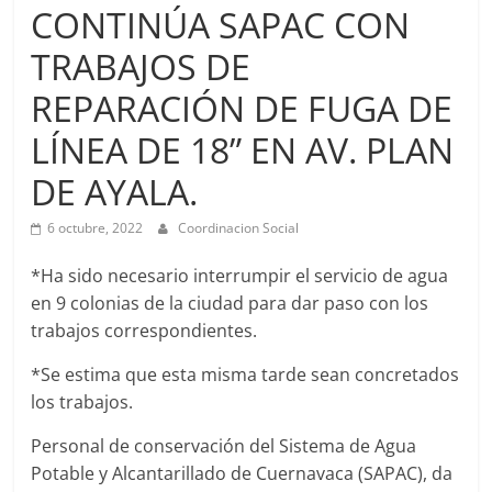
Agua
CONTINÚA SAPAC CON
Potable
TRABAJOS DE
y
Alcantarillado
REPARACIÓN DE FUGA DE
del
Municipio
LÍNEA DE 18” EN AV. PLAN
de
DE AYALA.
Cuernavaca
6 octubre, 2022
Coordinacion Social
*Ha sido necesario interrumpir el servicio de agua
en 9 colonias de la ciudad para dar paso con los
trabajos correspondientes.
*Se estima que esta misma tarde sean concretados
los trabajos.
Personal de conservación del Sistema de Agua
Potable y Alcantarillado de Cuernavaca (SAPAC), da