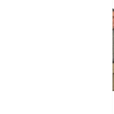
Agua
Potable
y
Alcantarillado
del
Municipio
de
Cuernavaca