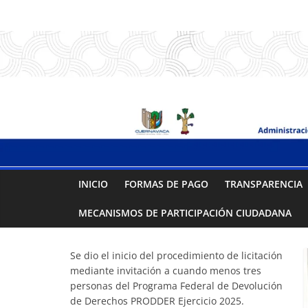
Saltar
.:
al
contenido
S
A
P
A
INICIO
FORMAS DE PAGO
TRANSPARENCIA
C
MECANISMOS DE PARTICIPACIÓN CIUDADANA
:.
Se dio el inicio del procedimiento de licitación
mediante invitación a cuando menos tres
Sistema
personas del Programa Federal de Devolución
de Derechos PRODDER Ejercicio 2025.
de