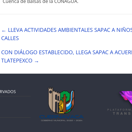
Cuenca de Balsas de la CONAGUA.
←
LLEVA ACTIVIDADES AMBIENTALES SAPAC A NIÑOS
CALLES
CON DIÁLOGO ESTABLECIDO, LLEGA SAPAC A ACUE
TLATEPEXCO
→
ERVADOS