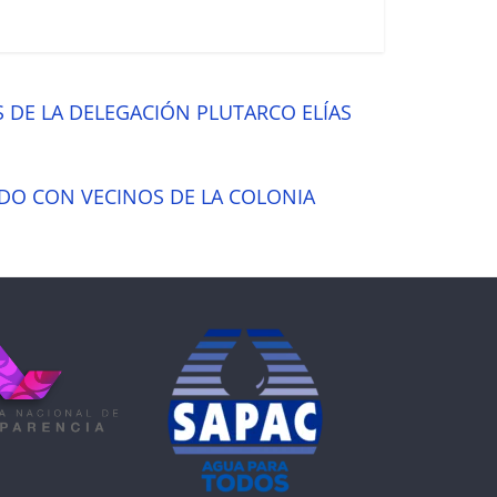
 DE LA DELEGACIÓN PLUTARCO ELÍAS
RDO CON VECINOS DE LA COLONIA