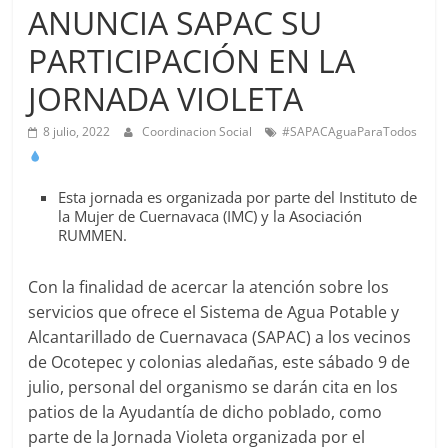
Agua
ANUNCIA SAPAC SU
Potable
PARTICIPACIÓN EN LA
y
Alcantarillado
JORNADA VIOLETA
del
Municipio
8 julio, 2022
Coordinacion Social
#SAPACAguaParaTodos
de
Cuernavaca
Esta jornada es organizada por parte del Instituto de
la Mujer de Cuernavaca (IMC) y la Asociación
RUMMEN.
Con la finalidad de acercar la atención sobre los
servicios que ofrece el Sistema de Agua Potable y
Alcantarillado de Cuernavaca (SAPAC) a los vecinos
de Ocotepec y colonias aledañas, este sábado 9 de
julio, personal del organismo se darán cita en los
patios de la Ayudantía de dicho poblado, como
parte de la Jornada Violeta organizada por el