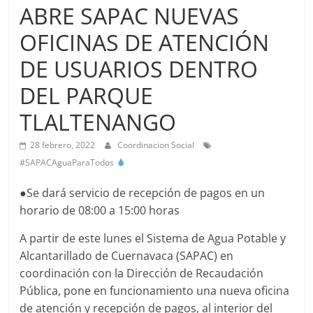
Agua
ABRE SAPAC NUEVAS
Potable
OFICINAS DE ATENCIÓN
y
Alcantarillado
DE USUARIOS DENTRO
del
Municipio
DEL PARQUE
de
TLALTENANGO
Cuernavaca
28 febrero, 2022
Coordinacion Social
#SAPACAguaParaTodos
●Se dará servicio de recepción de pagos en un
horario de 08:00 a 15:00 horas
A partir de este lunes el Sistema de Agua Potable y
Alcantarillado de Cuernavaca (SAPAC) en
coordinación con la Dirección de Recaudación
Pública, pone en funcionamiento una nueva oficina
de atención y recepción de pagos, al interior del