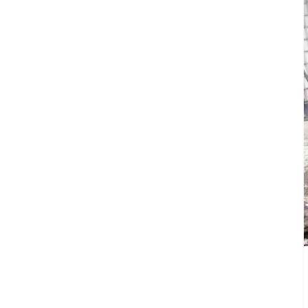
Agua
Potable
y
Alcantarillado
del
Municipio
de
Cuernavaca