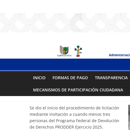
Saltar
.:
al
contenido
S
A
P
A
INICIO
FORMAS DE PAGO
TRANSPARENCIA
C
MECANISMOS DE PARTICIPACIÓN CIUDADANA
:.
Se dio el inicio del procedimiento de licitación
mediante invitación a cuando menos tres
Sistema
personas del Programa Federal de Devolución
de Derechos PRODDER Ejercicio 2025.
de