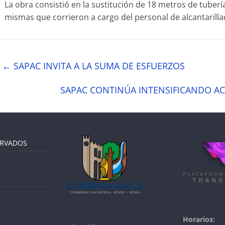
La obra consistió en la sustitución de 18 metros de tuberí
mismas que corrieron a cargo del personal de alcantarilla
←
SAPAC INVITA A LA SUMA DE ESFUERZOS
SAPAC CONTINÚA INTENSIFICANDO A
ERVADOS
Horarios: