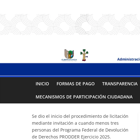
Saltar
.:
al
contenido
S
A
P
A
INICIO
FORMAS DE PAGO
TRANSPARENCIA
C
MECANISMOS DE PARTICIPACIÓN CIUDADANA
:.
Se dio el inicio del procedimiento de licitación
mediante invitación a cuando menos tres
Sistema
personas del Programa Federal de Devolución
de Derechos PRODDER Ejercicio 2025.
de