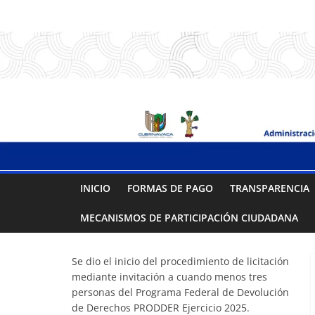
Saltar
.:
al
contenido
S
A
P
A
INICIO
FORMAS DE PAGO
TRANSPARENCIA
C
MECANISMOS DE PARTICIPACIÓN CIUDADANA
:.
Se dio el inicio del procedimiento de licitación
mediante invitación a cuando menos tres
Sistema
personas del Programa Federal de Devolución
de Derechos PRODDER Ejercicio 2025.
de