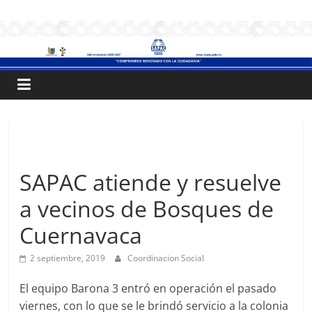
Saltar
.:
al
contenido
S
A
P
Sin categoría
A
SAPAC atiende y resuelve
a vecinos de Bosques de
C
Cuernavaca
:.
2 septiembre, 2019
Coordinacion Social
Sistema
El equipo Barona 3 entró en operación el pasado
de
viernes, con lo que se le brindó servicio a la colonia